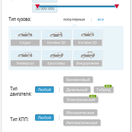
Тип кузова:
|
все
популярные
Седан
Хэтчбек 3D
Хэтчбек 5D
Универсал
Кроссовер
Внедорожник
Бензиновый
Тип
|
Любой
Дизельный
Гибрид
двигателя:
Электрический
Механическая
|
Тип КПП:
Любой
Автоматическая