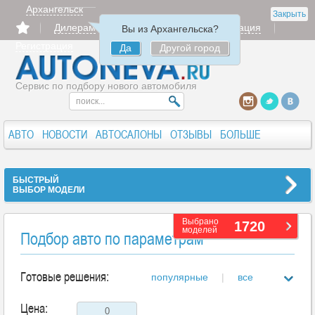
Архангельск
Закрыть
Дилерам
Продать
Авторизация
Вы из Архангельска?
Регистрация
Да
Другой город
Сервис по подбору нового автомобиля
АВТО
НОВОСТИ
АВТОСАЛОНЫ
ОТЗЫВЫ
БОЛЬШЕ
БЫСТРЫЙ
ВЫБОР МОДЕЛИ
Выбрано
1720
моделей
Подбор авто по параметрам
Готовые решения:
популярные
|
все
Цена: