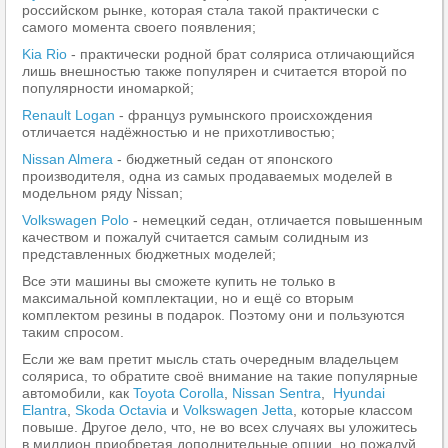
российском рынке, которая стала такой практически с
самого момента своего появления;
Kia Rio
- практически родной брат соляриса отличающийся
лишь внешностью также популярен и считается второй по
популярности иномаркой;
Renault Logan
- француз румынского происхождения
отличается надёжностью и не прихотливостью;
Nissan Almera
- бюджетный седан от японского
производителя, одна из самых продаваемых моделей в
модельном ряду Nissan;
Volkswagen Polo
- немецкий седан, отличается повышенным
качеством и пожалуй считается самым солидным из
представленных бюджетных моделей;
Все эти машины вы сможете купить не только в
максимальной комплектации, но и ещё со вторым
комплектом резины в подарок. Поэтому они и пользуются
таким спросом.
Если же вам претит мысль стать очередным владельцем
соляриса, то обратите своё внимание на такие популярные
автомобили, как
Toyota Corolla
,
Nissan Sentra
,
Hyundai
Elantra
,
Skoda Octavia
и
Volkswagen Jetta
, которые классом
повыше. Другое дело, что, не во всех случаях вы уложитесь
в миллион приобретая дополнительные опции, но пожалуй